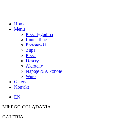
Home
Menu
Pizza tygodnia
Lunch time
Przystawki
Zupa
Pizza
Desery
Alergeny
Napoje & Alkohole
Wino
Galeria
Kontakt
EN
MIŁEGO OGLĄDANIA
GALERIA